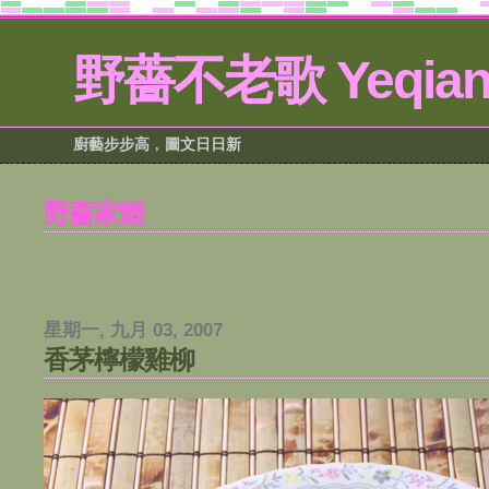
野薔不老歌 Yeqiang
廚藝步步高﹐圖文日日新
野薔家餚
星期一, 九月 03, 2007
香茅檸檬雞柳