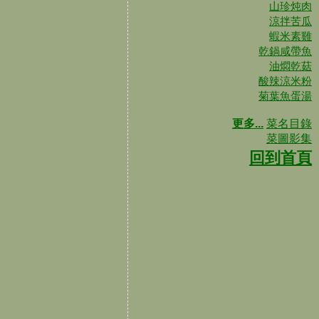
山珍炖肉
涼拌苦瓜
蝦米素雞
乾鍋咸帶魚
油燜乾菇
酸辣涼米粉
菊葉魚蛋湯
更多...
菜名目錄
菜圖影集
回到首頁