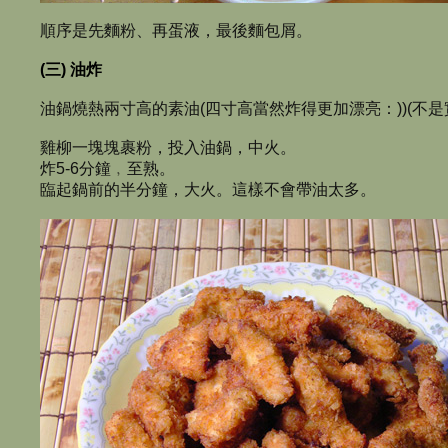
順序是先麵粉、再蛋液，最後麵包屑。
(三) 油炸
油鍋燒熱兩寸高的素油(四寸高當然炸得更加漂亮：))(不是實
雞柳一塊塊裹粉，投入油鍋，中火。
炸5-6分鐘﹐至熟。
臨起鍋前的半分鐘，大火。這樣不會帶油太多。