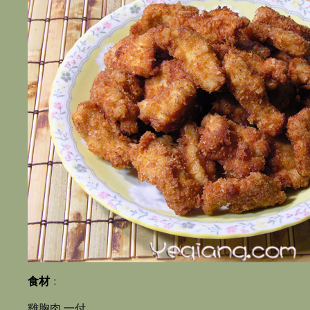
食材
﹕
雞胸肉 一付