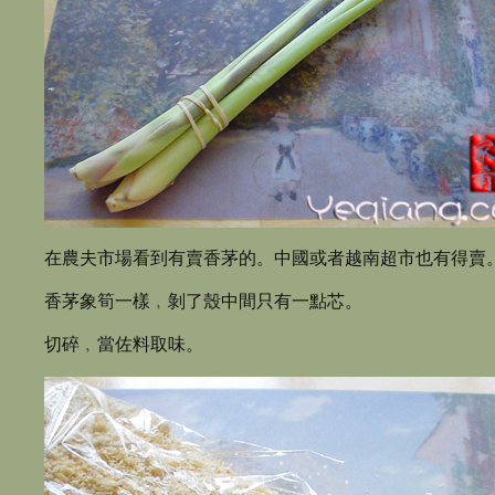
在農夫市場看到有賣香茅的。中國或者越南超市也有得賣
香茅象筍一樣﹐剝了殼中間只有一點芯。
切碎﹐當佐料取味。