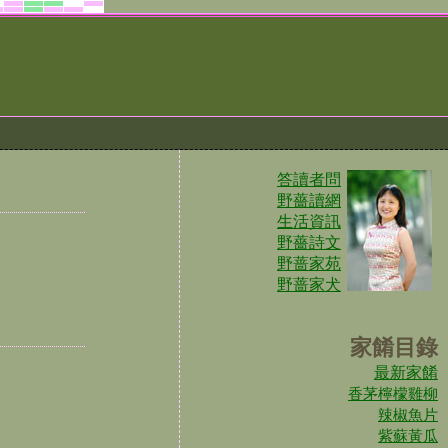
答讀者問
野薔讀網
生活資訊
野薔詩文
野蔷家苑
野蔷家犬
家餚目錄
最新家餚
香茅檸檬雞柳
辣椒魚片
紫蘇黃瓜