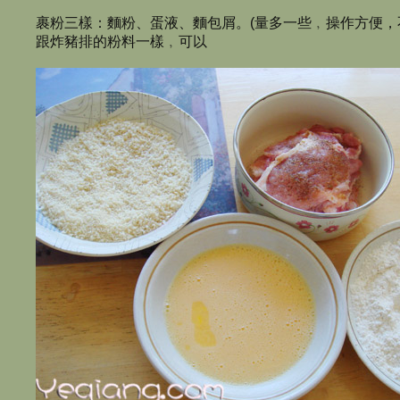
裹粉三樣：麵粉、蛋液、麵包屑。(量多一些﹐操作方便，
跟炸豬排的粉料一樣﹐可以