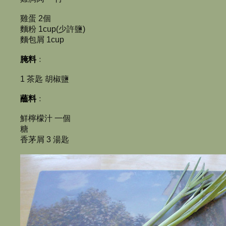
雞蛋 2個
麵粉 1cup(少許鹽)
麵包屑 1cup
腌料
﹕
1 茶匙 胡椒鹽
蘸料
﹕
鮮檸檬汁 一個
糖
香茅屑 3 湯匙