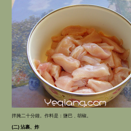
拌腌二十分鐘。作料是：鹽巴﹑胡椒。
(二) 沾裹、炸