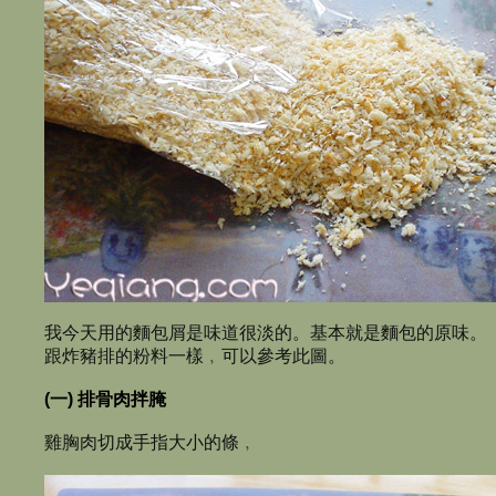
我今天用的麵包屑是味道很淡的。基本就是麵包的原味。
跟炸豬排的粉料一樣﹐可以參考此圖。
(一) 排骨肉拌腌
雞胸肉切成手指大小的條﹐