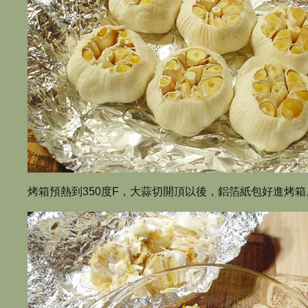
烤箱預熱到350度F，大蒜切開頂以後，鋁箔紙包好進烤箱