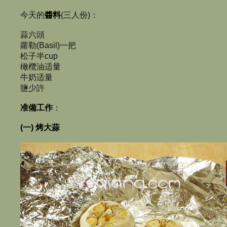
今天的
醬料
(三人份)：
蒜六頭
蘿勒(Basil)一把
松子半cup
橄欖油适量
牛奶适量
鹽少許
准備工作
：
(一) 烤大蒜