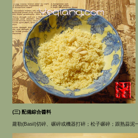
(三) 配備綜合醬料
蘿勒(Basil)切碎、碾碎或機器打碎；松子碾碎；跟熟蒜