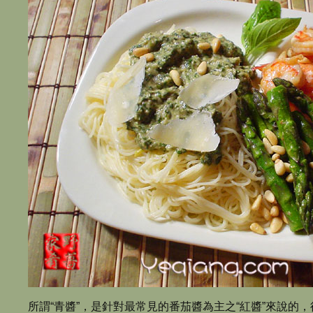
所謂“青醬”，是針對最常見的番茄醬為主之“紅醬”來說的，往