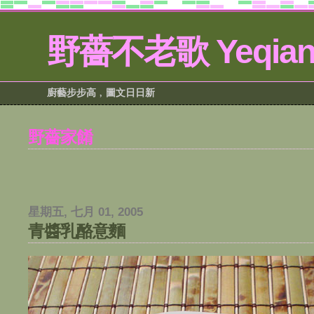
野薔不老歌 Yeqiang
廚藝步步高﹐圖文日日新
野薔家餚
星期五, 七月 01, 2005
青醬乳酪意麵