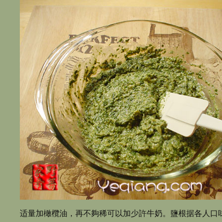
适量加橄欖油，再不夠稀可以加少許牛奶。鹽根据各人口