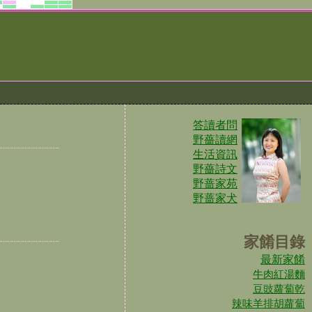
答讀者問
野薔讀網
生活資訊
野薔詩文
野蔷家苑
野蔷家犬
家餚目錄
最新家餚
牛肉紅湯麵
豆豉蘿蔔乾
辣味羊排胡蘿蔔