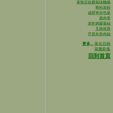
香辣豆豉醬風味麵腸
蟹粉蒸餃
咸裡脊炒包菜
鹿肉煲
老乾媽蘿蔔絲
叉燒燒賣
芹菜魚香肉絲
更多...
菜名目錄
菜圖影集
回到首頁