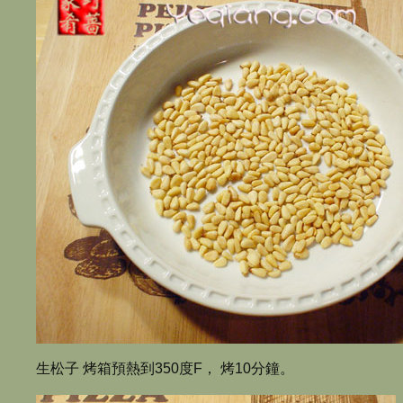
生松子 烤箱預熱到350度F， 烤10分鐘。