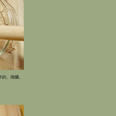
來的。搗爛。