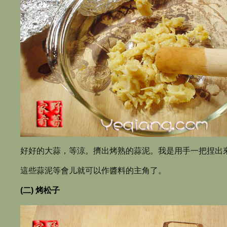
好好的大蒜，等涼。擠出烤熟的蒜泥。我是用手一把捏出
這些蒜泥等會儿就可以作醬料的主角了。
(二) 烤松子