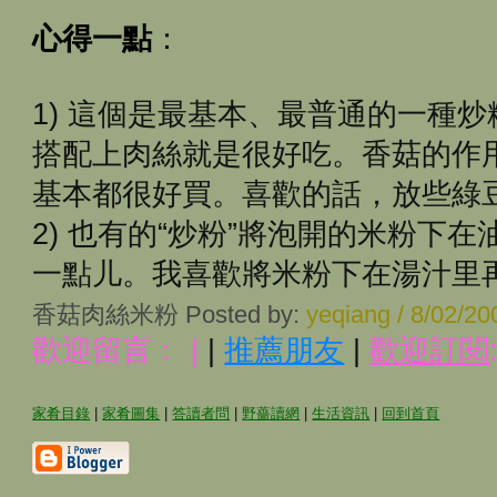
心得一點
：
1) 這個是最基本、最普通的一種
搭配上肉絲就是很好吃。香菇的作
基本都很好買。喜歡的話，放些綠
2) 也有的“炒粉”將泡開的米粉下
一點儿。我喜歡將米粉下在湯汁里
香菇肉絲米粉 Posted by:
yeqiang / 8/02/2
歡迎留言﹕
|
|
推薦朋友
|
歡迎訂閱
家肴目錄
|
家肴圖集
|
答讀者問
|
野薔讀網
|
生活資訊
|
回到首頁