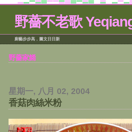
野薔不老歌 Yeqiang
廚藝步步高﹐圖文日日新
野薔家餚
星期一, 八月 02, 2004
香菇肉絲米粉