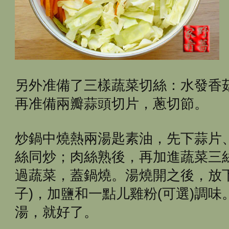
另外准備了三樣蔬菜切絲：水發香
再准備兩瓣蒜頭切片，蔥切節。
炒鍋中燒熱兩湯匙素油，先下蒜片
絲同炒；肉絲熟後，再加進蔬菜三
過蔬菜，蓋鍋燒。湯燒開之後，放
子)，加鹽和一點儿雞粉(可選)調
湯，就好了。