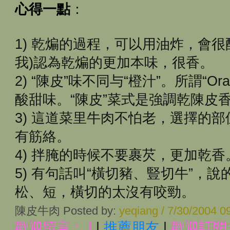
心得一點
：
1) 乾煸的過程，可以用油炸，會很
我)認為乾煸的更加本味，很香。
2) “陳皮”味不同与“橙汁”。所謂“Oran
酸甜味。“陳皮”菜式是強調乾陳皮
3) 這道菜里牛肉不怕老，選擇的
有筋絡。
4) 拌腌的時候不要裹芡，更加乾香
5) 有句話叫“橫切豬、豎切牛”，
松、短，橫切的太沒有咬勁。
陳皮牛肉 Posted by:
yeqiang / 7/30/2004 
歡迎留言﹕
|
|
推薦朋友
|
歡迎訂閱