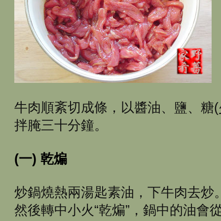
牛肉順紊切成條，以醬油、鹽、糖(
拌腌三十分鐘。
(一) 乾煸
炒鍋燒熱兩湯匙素油，下牛肉去炒
然後轉中小火“乾煸”，鍋中的油會