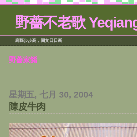
野薔不老歌 Yeqiang
廚藝步步高﹐圖文日日新
野薔家餚
星期五, 七月 30, 2004
陳皮牛肉