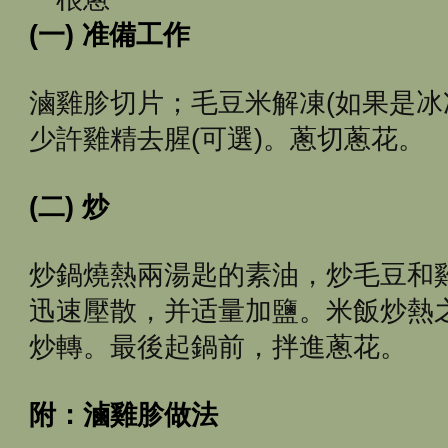
(一) 准備工作
滷雞胗切片；毛豆米解凍(如果是冰
少許雞精去腥(可選)。蔥切蔥花。
(二) 炒
炒鍋燒熱兩湯匙的素油，炒毛豆和
迅速壓散，并适量加鹽。米飯炒熱
炒轉。最後起鍋前，拌進蔥花。
附：滷雞胗做法