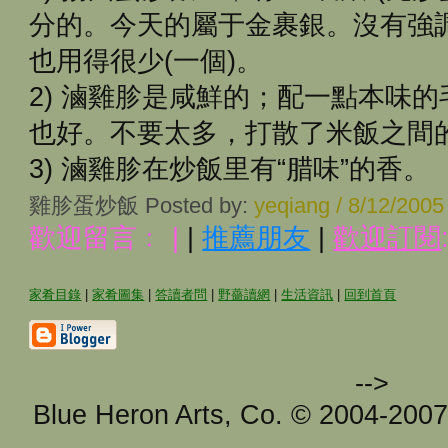
分的。今天的屬于金裹銀。沒有強
也用得很少(一個)。
2) 滷雞胗是咸鮮的；配一點本味
也好。不要太多，打散了米飯之間
3) 滷雞胗在炒飯里有“腊味”的香。
雞胗蛋炒飯 Posted by:
yeqiang / 8/12/200
歡迎留言﹕
|
|
推薦朋友
|
歡迎訂閱
家肴目錄
|
家肴圖集
|
答讀者問
|
野薔讀網
|
生活資訊
|
回到首頁
-->
Blue Heron Arts, Co. © 2004-200