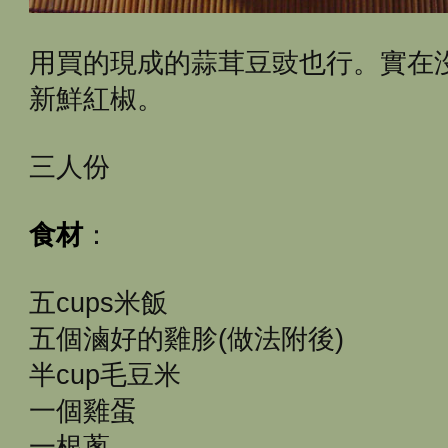
用買的現成的蒜茸豆豉也行。實在
新鮮紅椒。
三人份
食材
：
五cups米飯
五個滷好的雞胗(做法附後)
半cup毛豆米
一個雞蛋
一根蔥