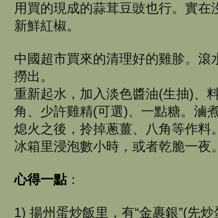
用買的現成的蒜茸豆豉也行。實在
新鮮紅椒。
中國超市買來的清理好的雞胗。滾
撈出。
重新起水，加入淡色醬油(生抽)、
角、少許雞精(可選)、一點糖。滷
熄火之後，拎掉蔥薑、八角等作料
冰箱里浸泡數小時，或者乾脆一夜
心得一點
：
1) 揚州蛋炒飯里，有“金裹銀”(先炒