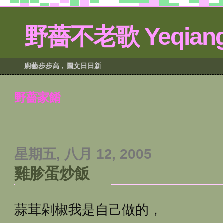
野薔不老歌 Yeqiang
廚藝步步高﹐圖文日日新
野薔家餚
星期五, 八月 12, 2005
雞胗蛋炒飯
蒜茸剁椒我是自己做的，