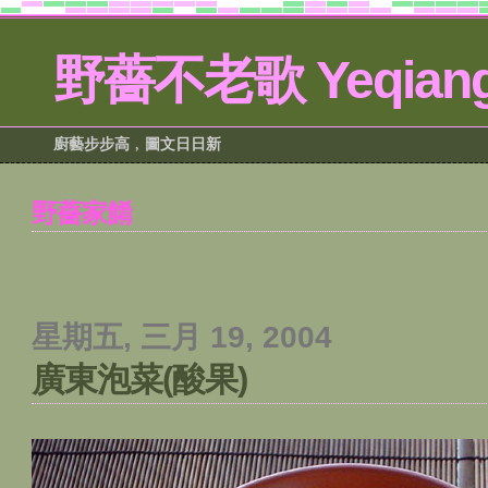
野薔不老歌 Yeqiang
廚藝步步高﹐圖文日日新
野薔家餚
星期五, 三月 19, 2004
廣東泡菜(酸果)