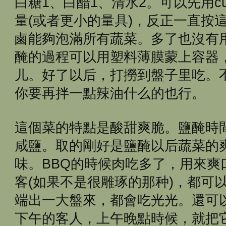
白糖1、白醋1、清水2。可以先用cu
量(或者更小的量具)，反正一直按
鹵能夠泡滿所有蔬菜。多了也沒有用
醃的過程可以用塑料薄膜蒙上容器
儿。好了以后，打撈到盤子里吃。
你要再拌一點辣油什么的也行。
這個菜的特點是酸甜爽脆。鹽醃時
咸鹽。取的剛好是鹽醃以后蔬菜的
味。BBQ的時候肉吃多了，用來爽
客(如果不是很雕琢的那种)，都可
端出一大盤來，都會吃光光。還可
下午的客人，上午晚點時候，就把