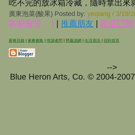
吃不完的放冰箱冷藏，隨時拿出來
廣東泡菜(酸果) Posted by:
yeqiang / 3/19
歡迎留言﹕
|
|
推薦朋友
|
歡迎訂閱
家肴目錄
|
家肴圖集
|
答讀者問
|
野薔讀網
|
生活資訊
|
回到首頁
-->
Blue Heron Arts, Co. © 2004-200