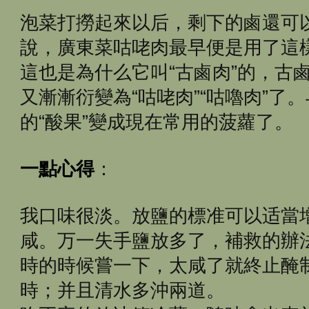
泡菜打撈起來以后，剩下的鹵還可
說，廣東菜咕咾肉最早便是用了這
這也是為什么它叫“古鹵肉”的，古
又漸漸衍變為“咕咾肉”“咕嚕肉”了
的“酸果”變成現在常用的菠蘿了。
一點心得
：
我口味很淡。放鹽的標准可以适當
咸。万一失手鹽放多了，補救的辦
時的時候嘗一下，太咸了就終止醃
時；并且清水多沖兩道。