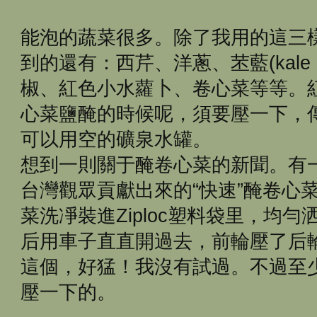
能泡的蔬菜很多。除了我用的這三
到的還有：西芹、洋蔥、苤藍(kale 
椒、紅色小水蘿卜、卷心菜等等。
心菜鹽醃的時候呢，須要壓一下，
可以用空的礦泉水罐。
想到一則關于醃卷心菜的新聞。有
台灣觀眾貢獻出來的“快速”醃卷心
菜洗凈裝進Ziploc塑料袋里，均
后用車子直直開過去，前輪壓了后輪再
這個，好猛！我沒有試過。不過至
壓一下的。