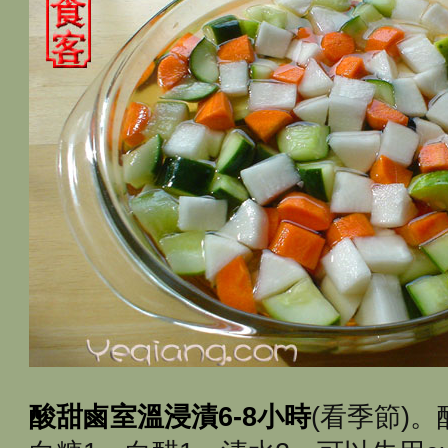
酸甜鹵室溫浸漬6-8小時
(看季節)