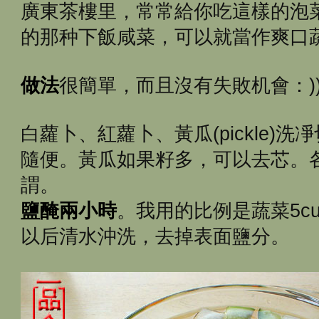
廣東茶樓里，常常給你吃這樣的泡菜
的那种下飯咸菜，可以就當作爽口蔬菜
做法
很簡單，而且沒有失敗机會：)
白蘿卜、紅蘿卜、黃瓜(pickle)
隨便。黃瓜如果籽多，可以去芯。
謂。
鹽醃兩小時
。我用的比例是蔬菜5c
以后清水沖洗，去掉表面鹽分。