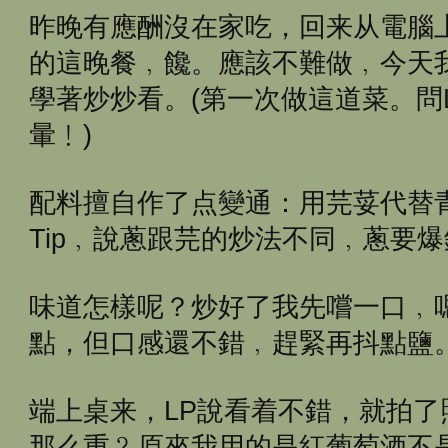
昨晚有應酬沒在家吃，回来从電腦
的這晚餐﹐饞。應該不難做﹐今天
學著炒炒看。(第一次做這道菜。問
暈﹗)
配料擅自作了点變通：用芫荽代替青
Tip﹐說蔥跟芫的炒法不同﹐蔥要
味道怎樣呢？炒好了我先嚐一口﹐
點，但口感還不錯﹐趕緊再抖點鹽
端上桌来，LP說看着不錯，就拍
那么重﹖原來我用的是紅葡萄酒不