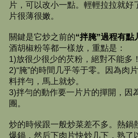
片，可以改小一點。輕輕拉拉就好
片很薄很嫩。
關鍵是它炒之前的
“拌腌”過程有點
酒胡椒粉等都一樣放，重點是：
1)放很少很少的芡粉，絕對不能多
2)“腌”的時間几乎等于零。因為肉
料拌勻，馬上就炒。
3)拌勻的動作要一片片的撣開，因
團。
炒的時候跟一般炒菜差不多。熱鍋
爆鍋，然后下肉片快炒几下，熟了