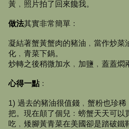
黃﹐照片拍了回來饞我。
做法
其實非常簡單﹕
凝結著蟹黃蟹肉的豬油﹐當作炒菜
化﹐青菜下鍋。
炒轉之後稍微加水﹐加鹽﹐蓋蓋燜
心得一點
﹕
1) 過去的豬油很值錢﹐蟹粉也珍
把。現在顛了個兒﹕螃蟹天天可以
吃﹐矮腳黃青菜在美國卻是踏破鐵