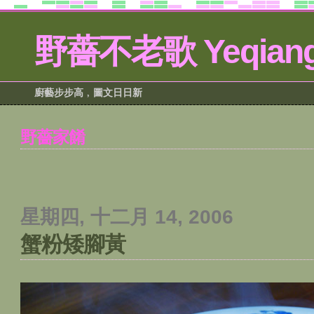
野薔不老歌 Yeqiang
廚藝步步高﹐圖文日日新
野薔家餚
星期四, 十二月 14, 2006
蟹粉矮腳黃