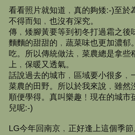
看看照片就知道﹐真的夠矮:-)至於
不得而知﹐也沒有深究。
傳﹐矮腳黃要等到初冬打過霜之後
麵麵的甜甜的﹐蔬菜味也更加濃郁
吃。所以傳統做法﹐菜農總是拿些
上﹐保暖又透氣。
話說過去的城市﹐區域要小很多﹐
菜農的田野。所以於我來說﹐雖然
順便學得。真叫樂趣﹗現在的城市
兒呢:-)
LG今年回南京﹐正好逢上這個季