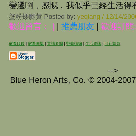
變遷啊﹐感慨﹐我似乎已經生活得有些
蟹粉矮腳黃 Posted by:
yeqiang / 12/14/20
歡迎留言﹕
|
|
推薦朋友
|
歡迎訂閱
家肴目錄
|
家肴圖集
|
答讀者問
|
野薔讀網
|
生活資訊
|
回到首頁
-->
Blue Heron Arts, Co. © 2004-200