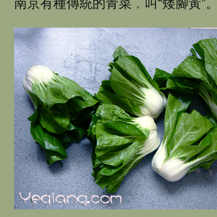
南京有種傳統的青菜﹐叫“矮腳黃”