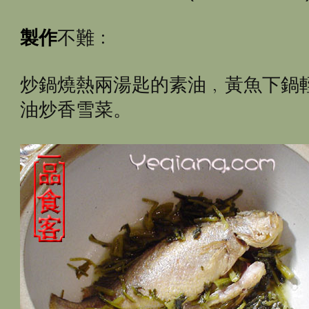
製作
不難﹕
炒鍋燒熱兩湯匙的素油﹐黃魚下鍋
油炒香雪菜。