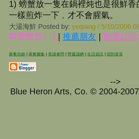
1) 螃蟹放一隻在鍋裡炖也是很鮮
一樣煎炸一下﹐才不會腥氣。
大湯海鮮 Posted by:
yeqiang / 5/10/2006 
歡迎留言﹕
|
|
推薦朋友
|
歡迎訂閱
家肴目錄
|
家肴圖集
|
答讀者問
|
野薔讀網
|
生活資訊
|
回到首頁
-->
Blue Heron Arts, Co. © 2004-200