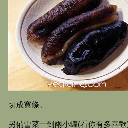
切成寬條。
另備雪菜一到兩小罐(看你有多喜歡