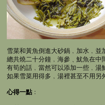
雪菜和黃魚倒進大砂鍋﹐加水﹐並
總共燒二十分鐘﹐海參﹑魷魚在中
有筍的話﹐當然可以添加一些﹐湯
如果雪菜用得多﹐湯裡甚至不用另
心得一點
﹕