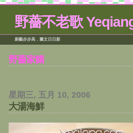
野薔不老歌 Yeqiang
廚藝步步高﹐圖文日日新
野薔家餚
星期三, 五月 10, 2006
大湯海鮮