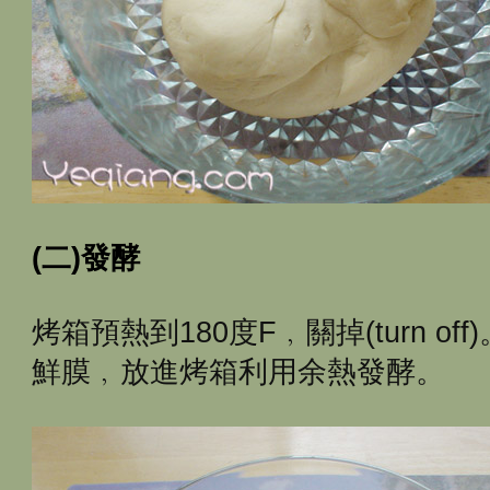
(二)發酵
烤箱預熱到180度F﹐關掉(turn o
鮮膜﹐放進烤箱利用余熱發酵。