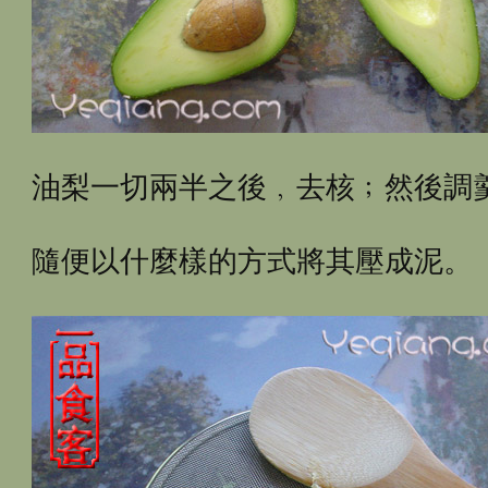
油梨一切兩半之後﹐去核﹔然後調
隨便以什麼樣的方式將其壓成泥。