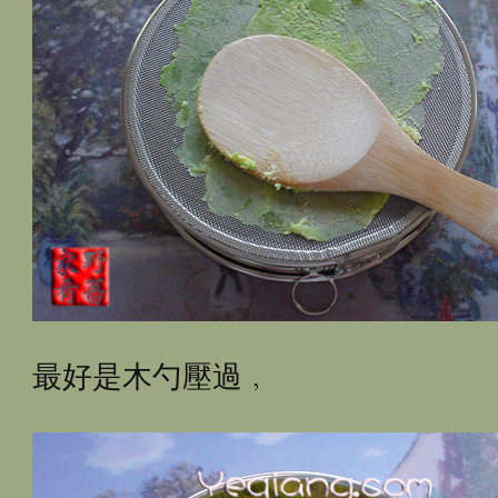
最好是木勺壓過﹐