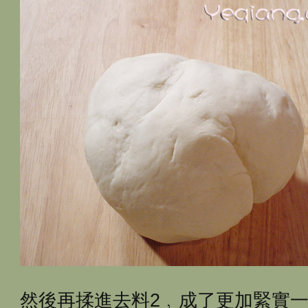
然後再揉進去料2﹐成了更加緊實