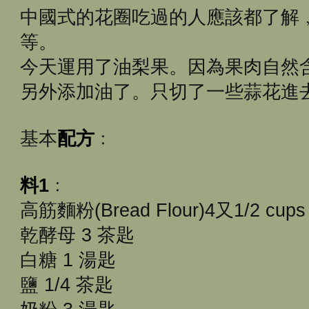
中國式的花圈吃過的人應該都了解
等。
今天運用了油梨果。因為果肉自然
另外添加油了。只切了一些蒜花進
基本
配方
﹕
料1
﹕
高筋麵粉(Bread Flour)4又1/2 cups
乾酵母 3 茶匙
白糖 1 湯匙
鹽 1/4 茶匙