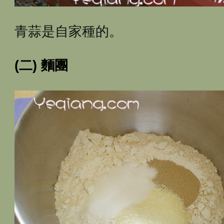
青蒜是自家種的。
(二) 麵團