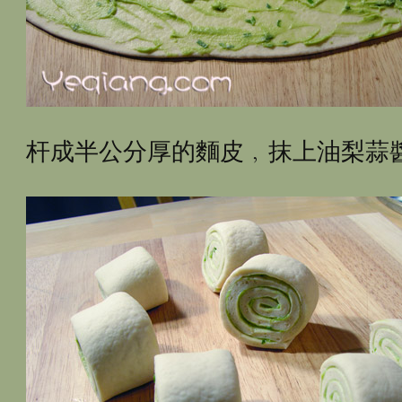
杆成半公分厚的麵皮﹐抹上油梨蒜