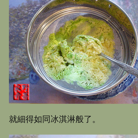
就細得如同冰淇淋般了。