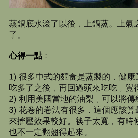
蒸鍋底水滾了以後﹐上鍋蒸。上氣
了。
心得一點
﹕
1) 很多中式的麵食是蒸製的﹐健
吃多了之後﹐再回過頭來吃吃﹐覺
2) 利用美國當地的油梨﹐可以將
3) 花卷的卷法有很多﹐這個應該
來擠壓效果較好。筷子太寬﹐有時
也不一定翻翹得起來。