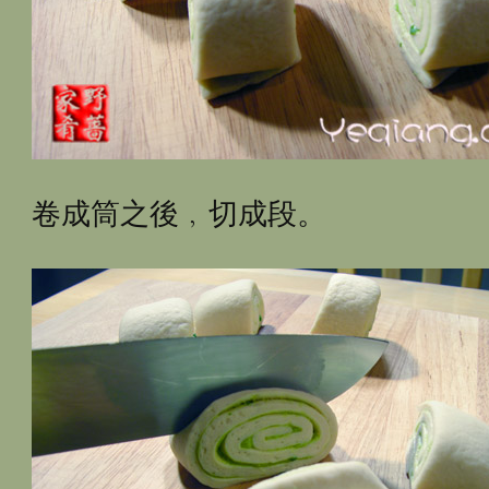
卷成筒之後﹐切成段。