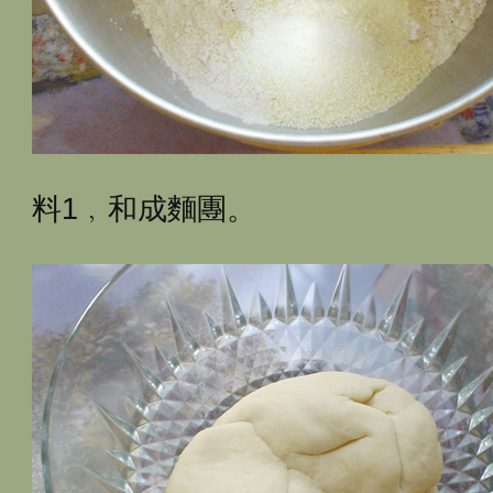
料1﹐和成麵團。