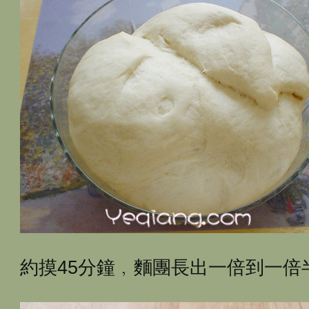
約摸45分鐘﹐麵團長出一倍到一倍