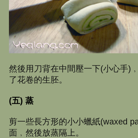
然後用刀背在中間壓一下(小心手)
了花卷的生胚。
(五) 蒸
剪一些長方形的小小蠟紙(waxed p
面﹐然後放蒸隔上。