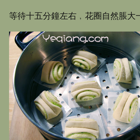
等待十五分鐘左右﹐花圈自然脹大