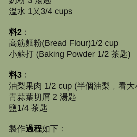
奶粉 3 湯匙
溫水 1又3/4 cups
料2
﹕
高筋麵粉(Bread Flour)1/2 cup
小蘇打 (Baking Powder 1/2 茶匙)
料3
﹕
油梨果肉 1/2 cup (半個油梨﹐看大
青蒜葉切屑 2 湯匙
鹽1/4 茶匙
製作
過程
如下﹕