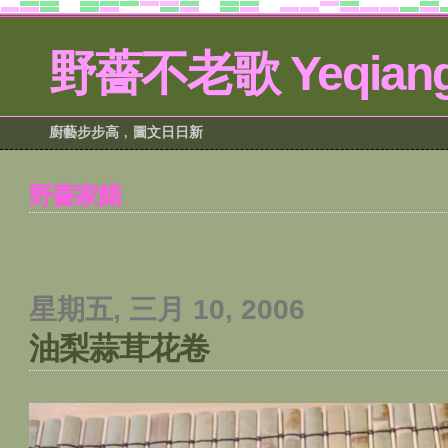
野薔不老歌 Yeqiang
廚藝步步高﹐圖文日日新
野薔家餚
星期五, 三月 10, 2006
油梨蒜茸花卷