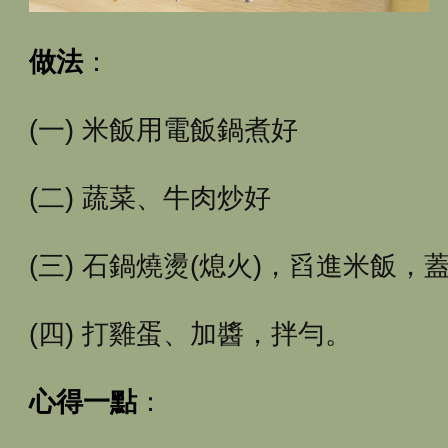
做法
：
(一) 米飯用電飯鍋煮好
(二) 蔬菜、牛肉炒好
(三) 石鍋燒燙(熄火)，舀進米飯
(四) 打雞蛋、加醬，拌勻。
心得一點
：