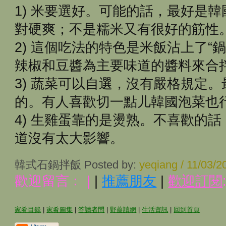
1) 米要選好。可能的話，最好是
對硬爽；不是糯米又有很好的筋性
2) 這個吃法的特色是米飯沾上了“
辣椒和豆醬為主要味道的醬料來合
3) 蔬菜可以自選，沒有嚴格規定
的。有人喜歡切一點儿韓國泡菜也
4) 生雞蛋靠的是燙熟。不喜歡的
道沒有太大影響。
韓式石鍋拌飯 Posted by:
yeqiang / 11/03/
歡迎留言﹕
|
|
推薦朋友
|
歡迎訂閱
家肴目錄
|
家肴圖集
|
答讀者問
|
野薔讀網
|
生活資訊
|
回到首頁