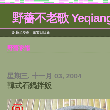
野薔不老歌 Yeqiang
廚藝步步高﹐圖文日日新
野薔家餚
星期三, 十一月 03, 2004
韓式石鍋拌飯