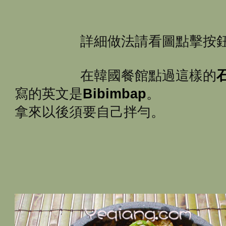
詳細做法請看圖點擊按
在韓國餐館點過這樣的
寫的英文是
Bibimbap
。
拿來以後須要自己拌勻。