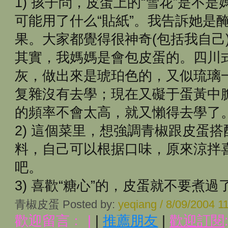
1) 孩子問，皮蛋上的“雪花”是不
可能用了什么“貼紙”。我告訴她是
果。大家都覺得很神奇(包括我自己
其實，我媽媽是會包皮蛋的。四川
灰，做出來是琥珀色的，又似琉璃
复雜沒有去學；現在又礙于蛋黃中
的頻率不會太高，就又懶得去學了
2) 這個菜里，想強調青椒跟皮蛋
料，自己可以根据口味，原來涼拌
吧。
3) 喜歡“糖心”的，皮蛋就不要煮過
青椒皮蛋 Posted by:
yeqiang / 8/09/2004 
歡迎留言﹕
|
|
推薦朋友
|
歡迎訂閱