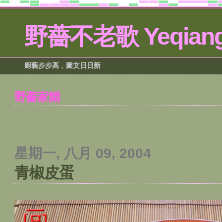
野薔不老歌 Yeqiang
廚藝步步高﹐圖文日日新
野薔家餚
星期一, 八月 09, 2004
青椒皮蛋