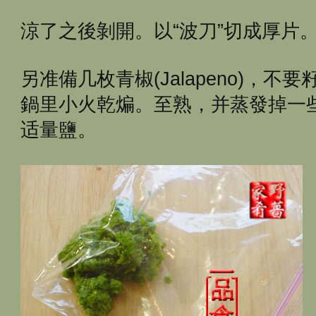
涼了之後剝開。以“波刀”切成厚片
另准備几枚青椒(Jalapeno)，
鍋里小火乾煸。至熟，并蒸發掉一
适量鹽。