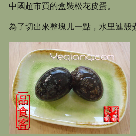
中國超市買的盒裝松花皮蛋。
為了切出來整塊儿一點，水里連殼